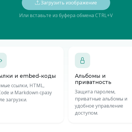
Загрузить изображение
Или вставьте из буфера обмена CTRL+V
Загрузить еще
ылки и embed-коды
Альбомы и
приватность
мые ссылки, HTML,
Защита паролем,
ode и Markdown сразу
приватные альбомы и
ле загрузки.
удобное управление
доступом.