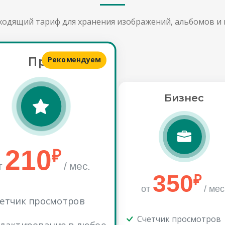
одящий тариф для хранения изображений, альбомов и 
Про
Рекомендуем
Бизнес
210
₽
т
/ мес.
350
₽
от
/ мес
етчик просмотров
Счетчик просмотров