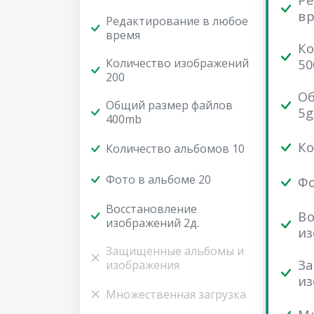
Ре
вр
Редактирование в любое
время
Ко
Количество изображений
50
200
Об
Общий размер файлов
5g
400mb
Ко
Количество альбомов 10
Фото в альбоме 20
Фо
Восстановление
Во
изображений 2д.
из
Защищенные альбомы и
З
изображения
из
Множественная загрузка