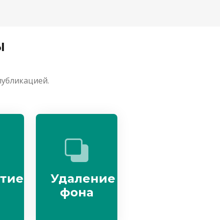
ы
публикацией.
тие
Удаление
фона